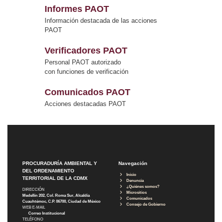
Informes PAOT
Información destacada de las acciones
PAOT
Verificadores PAOT
Personal PAOT autorizado
con funciones de verificación
Comunicados PAOT
Acciones destacadas PAOT
PROCURADURÍA AMBIENTAL Y
Navegación
DEL ORDENAMIENTO
Inicio
TERRITORIAL DE LA CDMX
Denuncia
¿Quiénes somos?
DIRECCIÓN
Micrositios
Medellín 202, Col. Roma Sur, Alcaldía
Comunicados
Cuauhtémoc, C.P. 06700, Ciudad de México
Consejo de Gobierno
WEB E-MAIL
Correo Institucional
TELÉFONO