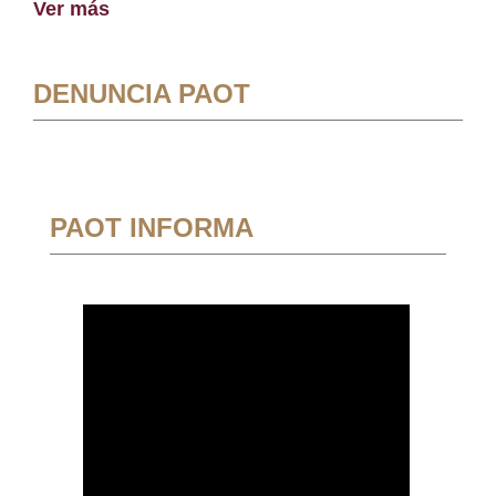
Ver más
DENUNCIA PAOT
PAOT INFORMA