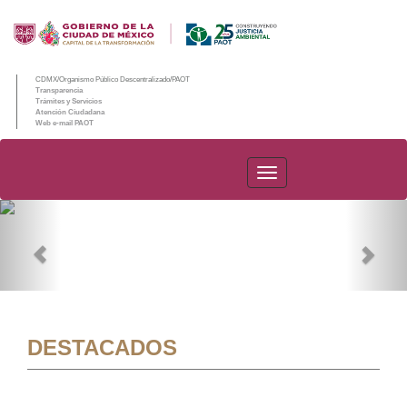
CDMX/Organismo Público Descentralizado/PAOT
Transparencia
Trámites y Servicios
Atención Ciudadana
Web e-mail PAOT
PAOT
Previous
Nex
DESTACADOS