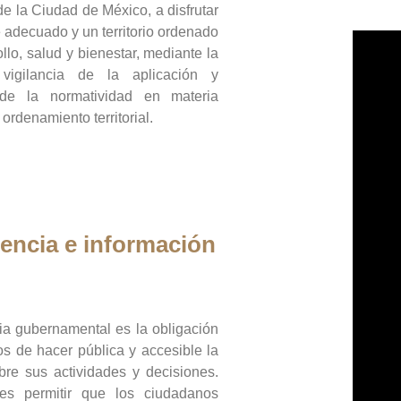
de la Ciudad de México, a disfrutar
 adecuado y un territorio ordenado
llo, salud y bienestar, mediante la
vigilancia de la aplicación y
 de la normatividad en materia
 ordenamiento territorial.
encia e información
ia gubernamental es la obligación
os de hacer pública y accesible la
bre sus actividades y decisiones.
es permitir que los ciudadanos