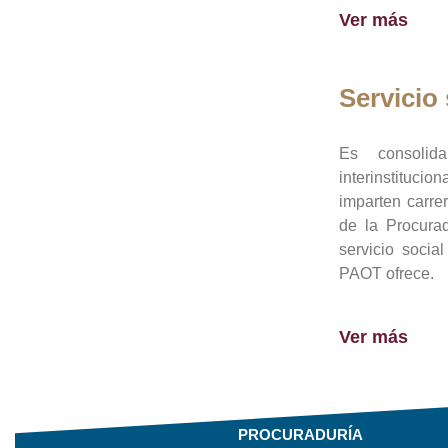
Ver más
Servicio 
Es consolid
interinstituci
imparten carre
de la Procura
servicio socia
PAOT ofrece.
Ver más
PROCURADURÍA