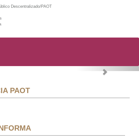
lico Descentralizado/PAOT
s
a
Next
IA PAOT
INFORMA