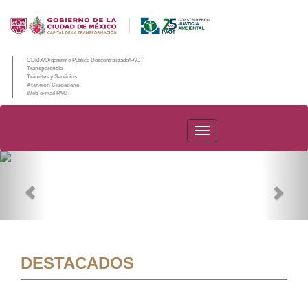
CDMX/Organismo Público Descentralizado/PAOT
Transparencia
Trámites y Servicios
Atención Ciudadana
Web e-mail PAOT
PAOT
Previous
Nex
DESTACADOS