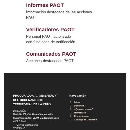
Informes PAOT
Información destacada de las acciones
PAOT
Verificadores PAOT
Personal PAOT autorizado
con funciones de verificación
Comunicados PAOT
Acciones destacadas PAOT
PROCURADURÍA AMBIENTAL Y
Navegación
DEL ORDENAMIENTO
Inicio
TERRITORIAL DE LA CDMX
Denuncia
¿Quiénes somos?
DIRECCIÓN
Micrositios
Medellín 202, Col. Roma Sur, Alcaldía
Comunicados
Cuauhtémoc, C.P. 06700, Ciudad de México
Consejo de Gobierno
WEB E-MAIL
Correo Institucional
TELÉFONO