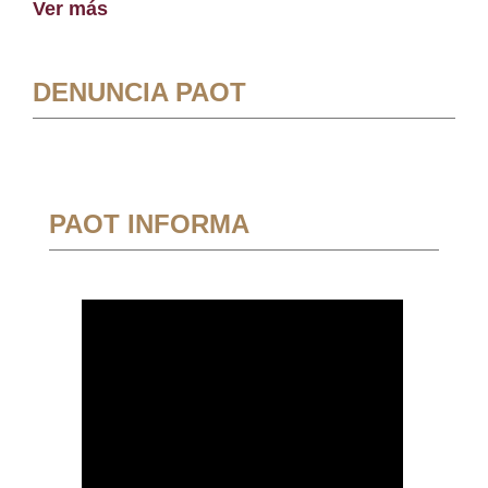
Ver más
DENUNCIA PAOT
PAOT INFORMA