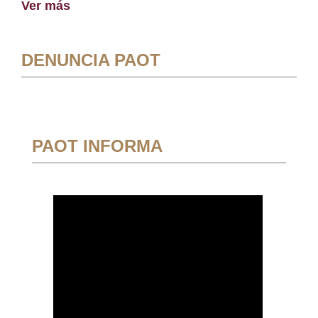
Ver más
DENUNCIA PAOT
PAOT INFORMA