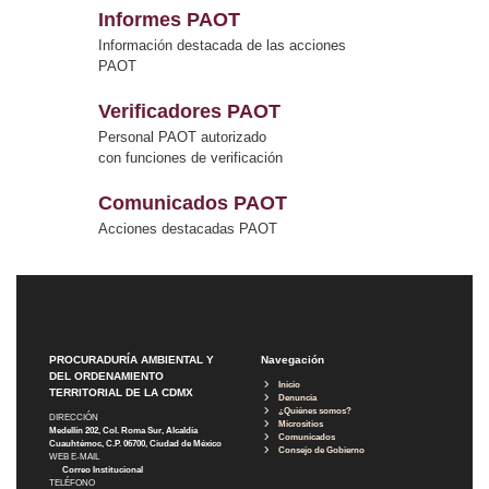
Informes PAOT
Información destacada de las acciones
PAOT
Verificadores PAOT
Personal PAOT autorizado
con funciones de verificación
Comunicados PAOT
Acciones destacadas PAOT
PROCURADURÍA AMBIENTAL Y
Navegación
DEL ORDENAMIENTO
Inicio
TERRITORIAL DE LA CDMX
Denuncia
¿Quiénes somos?
DIRECCIÓN
Micrositios
Medellín 202, Col. Roma Sur, Alcaldía
Comunicados
Cuauhtémoc, C.P. 06700, Ciudad de México
Consejo de Gobierno
WEB E-MAIL
Correo Institucional
TELÉFONO