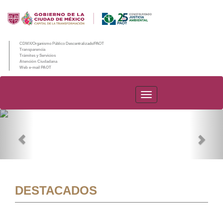
CDMX/Organismo Público Descentralizado/PAOT
Transparencia
Trámites y Servicios
Atención Ciudadana
Web e-mail PAOT
PAOT
Previous
Nex
DESTACADOS