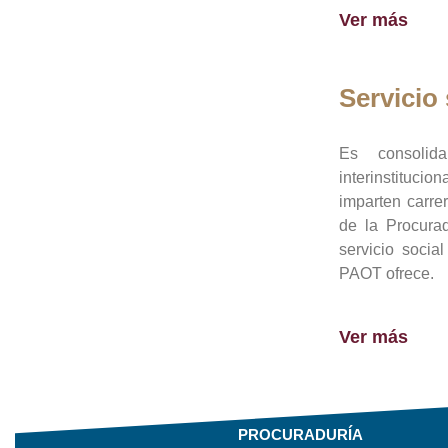
Ver más
Servicio 
Es consolid
interinstituci
imparten carre
de la Procura
servicio socia
PAOT ofrece.
Ver más
PROCURADURÍA