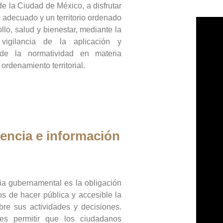
de la Ciudad de México, a disfrutar
 adecuado y un territorio ordenado
llo, salud y bienestar, mediante la
vigilancia de la aplicación y
 de la normatividad en materia
 ordenamiento territorial.
encia e información
ia gubernamental es la obligación
os de hacer pública y accesible la
bre sus actividades y decisiones.
es permitir que los ciudadanos