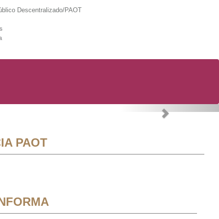
lico Descentralizado/PAOT
s
a
Next
IA PAOT
INFORMA