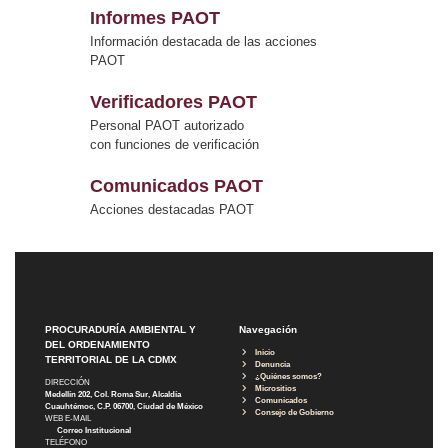
Informes PAOT
Información destacada de las acciones
PAOT
Verificadores PAOT
Personal PAOT autorizado
con funciones de verificación
Comunicados PAOT
Acciones destacadas PAOT
PROCURADURÍA AMBIENTAL Y
Navegación
DEL ORDENAMIENTO
Inicio
TERRITORIAL DE LA CDMX
Denuncia
¿Quiénes somos?
DIRECCIÓN
Micrositios
Medellín 202, Col. Roma Sur, Alcaldía
Comunicados
Cuauhtémoc, C.P. 06700, Ciudad de México
Consejo de Gobierno
WEB E-MAIL
Correo Institucional
TELÉFONO