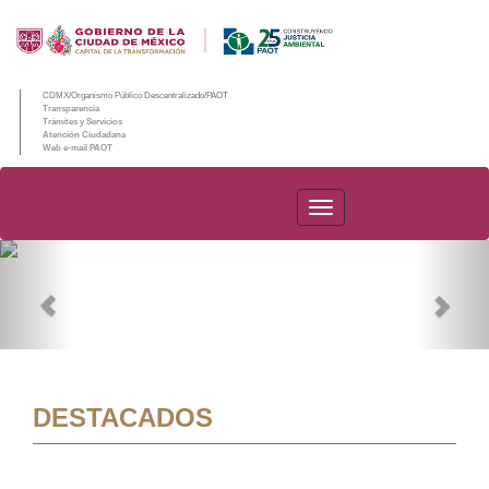
CDMX/Organismo Público Descentralizado/PAOT
Transparencia
Trámites y Servicios
Atención Ciudadana
Web e-mail PAOT
PAOT
Previous
Nex
DESTACADOS