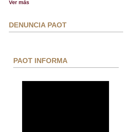
Ver más
DENUNCIA PAOT
PAOT INFORMA