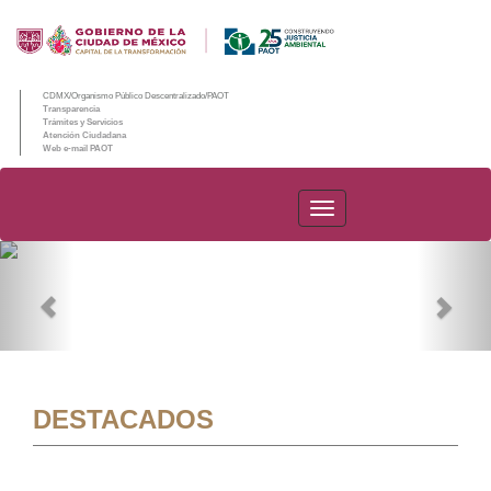
CDMX/Organismo Público Descentralizado/PAOT
Transparencia
Trámites y Servicios
Atención Ciudadana
Web e-mail PAOT
PAOT
Previous
Nex
DESTACADOS