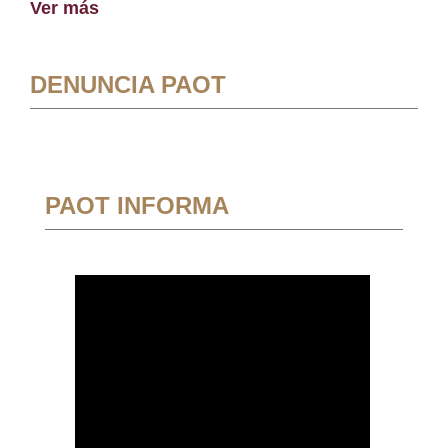
Ver más
DENUNCIA PAOT
PAOT INFORMA