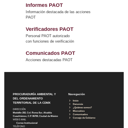
Informes PAOT
Información destacada de las acciones
PAOT
Verificadores PAOT
Personal PAOT autorizado
con funciones de verificación
Comunicados PAOT
Acciones destacadas PAOT
PROCURADURÍA AMBIENTAL Y
Navegación
DEL ORDENAMIENTO
Inicio
TERRITORIAL DE LA CDMX
Denuncia
¿Quiénes somos?
DIRECCIÓN
Micrositios
Medellín 202, Col. Roma Sur, Alcaldía
Comunicados
Cuauhtémoc, C.P. 06700, Ciudad de México
Consejo de Gobierno
WEB E-MAIL
Correo Institucional
TELÉFONO