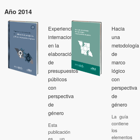
Año 2014
Experiencias
Hacia
internacionales
una
en la
metodología
elaboración
de
de
marco
presupuestos
lógico
públicos
con
con
perspectiva
perspectiva
de
de
género
género
La guía
contiene
Esta
los
publicación
elementos
es un