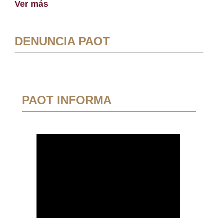
Ver más
DENUNCIA PAOT
PAOT INFORMA