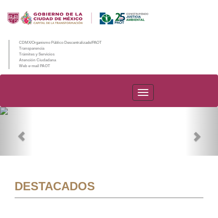
CDMX/Organismo Público Descentralizado/PAOT
Transparencia
Trámites y Servicios
Atención Ciudadana
Web e-mail PAOT
PAOT
Previous
Nex
DESTACADOS