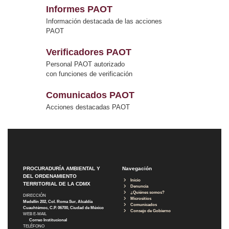
Informes PAOT
Información destacada de las acciones
PAOT
Verificadores PAOT
Personal PAOT autorizado
con funciones de verificación
Comunicados PAOT
Acciones destacadas PAOT
PROCURADURÍA AMBIENTAL Y
Navegación
DEL ORDENAMIENTO
Inicio
TERRITORIAL DE LA CDMX
Denuncia
¿Quiénes somos?
DIRECCIÓN
Micrositios
Medellín 202, Col. Roma Sur, Alcaldía
Comunicados
Cuauhtémoc, C.P. 06700, Ciudad de México
Consejo de Gobierno
WEB E-MAIL
Correo Institucional
TELÉFONO