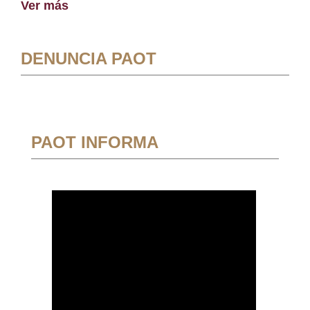
Ver más
DENUNCIA PAOT
PAOT INFORMA