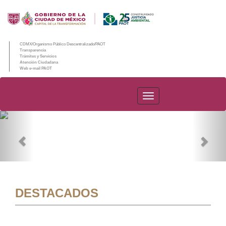
CDMX/Organismo Público Descentralizado/PAOT
Transparencia
Trámites y Servicios
Atención Ciudadana
Web e-mail PAOT
PAOT
Previous
Nex
DESTACADOS