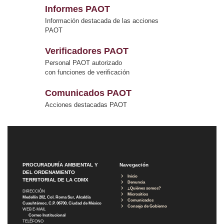
Informes PAOT
Información destacada de las acciones
PAOT
Verificadores PAOT
Personal PAOT autorizado
con funciones de verificación
Comunicados PAOT
Acciones destacadas PAOT
PROCURADURÍA AMBIENTAL Y
Navegación
DEL ORDENAMIENTO
Inicio
TERRITORIAL DE LA CDMX
Denuncia
¿Quiénes somos?
DIRECCIÓN
Micrositios
Medellín 202, Col. Roma Sur, Alcaldía
Comunicados
Cuauhtémoc, C.P. 06700, Ciudad de México
Consejo de Gobierno
WEB E-MAIL
Correo Institucional
TELÉFONO