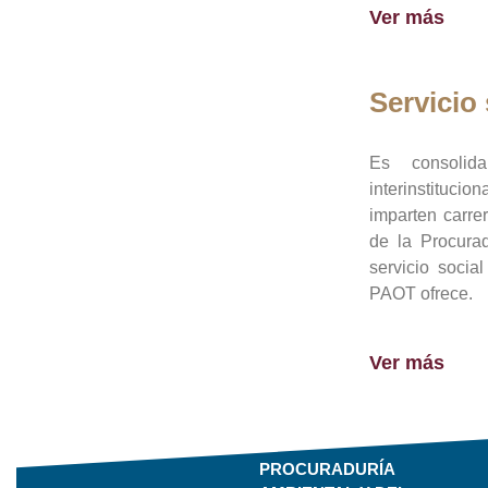
Ver más
Servicio 
Es consolid
interinstituci
imparten carre
de la Procura
servicio socia
PAOT ofrece.
Ver más
PROCURADURÍA