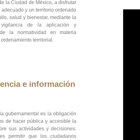
de la Ciudad de México, a disfrutar
 adecuado y un territorio ordenado
llo, salud y bienestar, mediante la
vigilancia de la aplicación y
 de la normatividad en materia
 ordenamiento territorial.
encia e información
ia gubernamental es la obligación
os de hacer pública y accesible la
bre sus actividades y decisiones.
es permitir que los ciudadanos