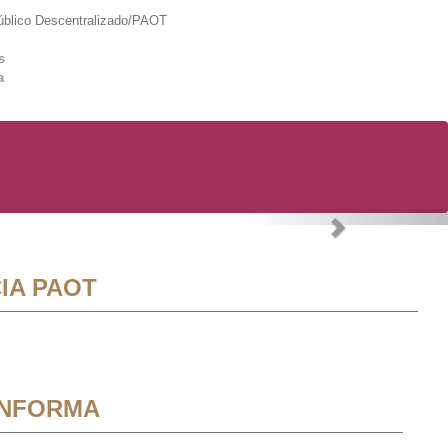
lico Descentralizado/PAOT
s
a
Next
IA PAOT
INFORMA