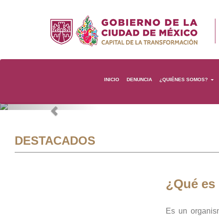
INICIO
DENUNCIA
¿QUIÉNES SOMOS?
Previous
DESTACADOS
¿Qué es
Es un organis