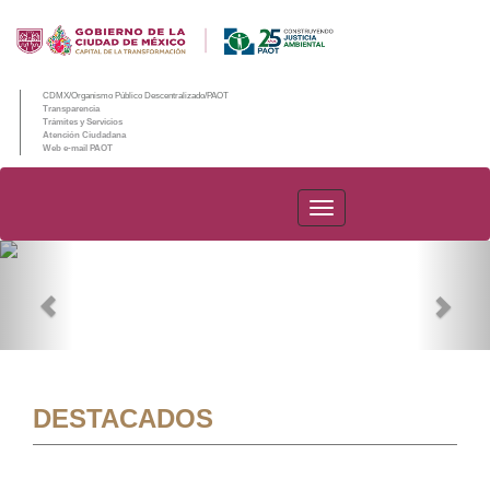
CDMX/Organismo Público Descentralizado/PAOT
Transparencia
Trámites y Servicios
Atención Ciudadana
Web e-mail PAOT
PAOT
Previous
Nex
DESTACADOS