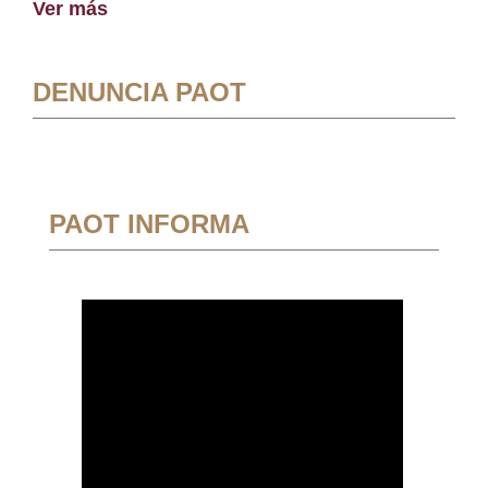
Ver más
DENUNCIA PAOT
PAOT INFORMA