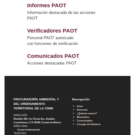
Informes PAOT
Información destacada de las acciones
PAOT
Verificadores PAOT
Personal PAOT autorizado
con funciones de verificación
Comunicados PAOT
Acciones destacadas PAOT
PROCURADURÍA AMBIENTAL Y
Navegación
DEL ORDENAMIENTO
Inicio
TERRITORIAL DE LA CDMX
Denuncia
¿Quiénes somos?
DIRECCIÓN
Micrositios
Medellín 202, Col. Roma Sur, Alcaldía
Comunicados
Cuauhtémoc, C.P. 06700, Ciudad de México
Consejo de Gobierno
WEB E-MAIL
Correo Institucional
TELÉFONO