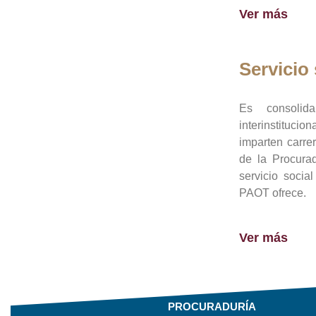
Ver más
Servicio 
Es consolid
interinstituci
imparten carre
de la Procura
servicio socia
PAOT ofrece.
Ver más
PROCURADURÍA