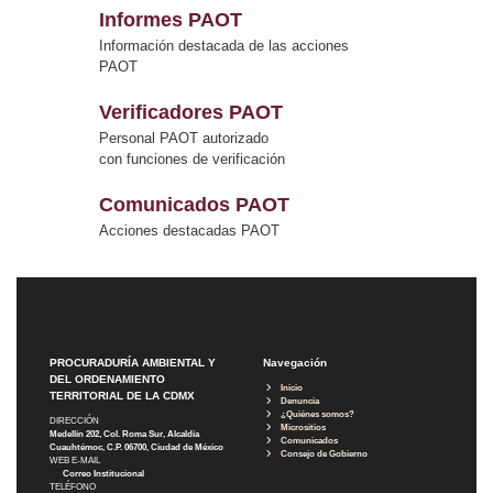
Informes PAOT
Información destacada de las acciones
PAOT
Verificadores PAOT
Personal PAOT autorizado
con funciones de verificación
Comunicados PAOT
Acciones destacadas PAOT
PROCURADURÍA AMBIENTAL Y
Navegación
DEL ORDENAMIENTO
Inicio
TERRITORIAL DE LA CDMX
Denuncia
¿Quiénes somos?
DIRECCIÓN
Micrositios
Medellín 202, Col. Roma Sur, Alcaldía
Comunicados
Cuauhtémoc, C.P. 06700, Ciudad de México
Consejo de Gobierno
WEB E-MAIL
Correo Institucional
TELÉFONO