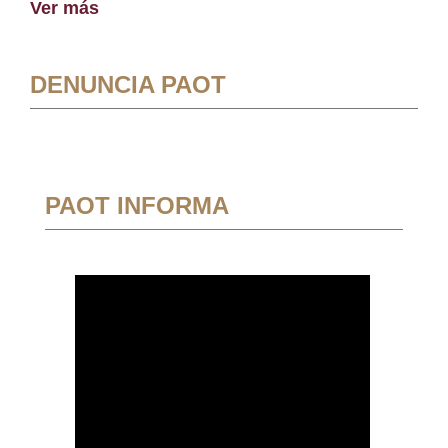
Ver más
DENUNCIA PAOT
PAOT INFORMA