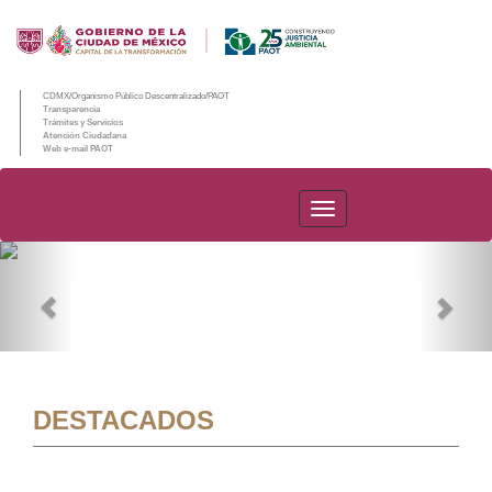
CDMX/Organismo Público Descentralizado/PAOT
Transparencia
Trámites y Servicios
Atención Ciudadana
Web e-mail PAOT
PAOT
Previous
Nex
DESTACADOS