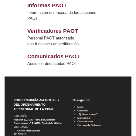
Informes PAOT
Información destacada de las acciones
PAOT
Verificadores PAOT
Personal PAOT autorizado
con funciones de verificación
Comunicados PAOT
Acciones destacadas PAOT
PROCURADURÍA AMBIENTAL Y
Navegación
DEL ORDENAMIENTO
Inicio
TERRITORIAL DE LA CDMX
Denuncia
¿Quiénes somos?
DIRECCIÓN
Micrositios
Medellín 202, Col. Roma Sur, Alcaldía
Comunicados
Cuauhtémoc, C.P. 06700, Ciudad de México
Consejo de Gobierno
WEB E-MAIL
Correo Institucional
TELÉFONO