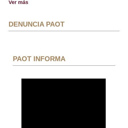
Ver más
DENUNCIA PAOT
PAOT INFORMA