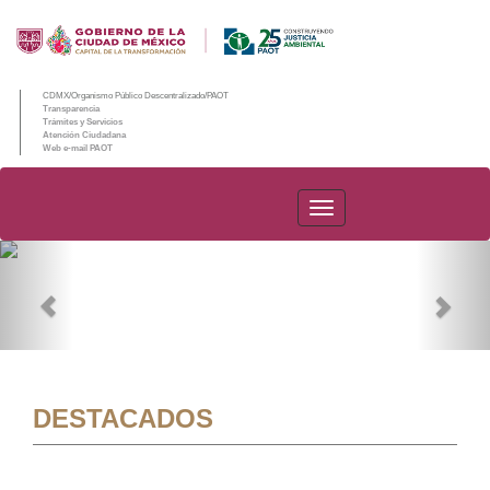
CDMX/Organismo Público Descentralizado/PAOT
Transparencia
Trámites y Servicios
Atención Ciudadana
Web e-mail PAOT
PAOT
Previous
Nex
DESTACADOS