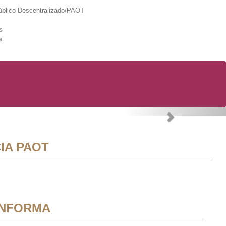
lico Descentralizado/PAOT
s
a
Next
IA PAOT
INFORMA