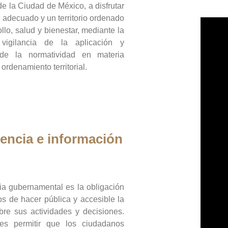
de la Ciudad de México, a disfrutar
 adecuado y un territorio ordenado
llo, salud y bienestar, mediante la
vigilancia de la aplicación y
 de la normatividad en materia
 ordenamiento territorial.
encia e información
ia gubernamental es la obligación
os de hacer pública y accesible la
bre sus actividades y decisiones.
es permitir que los ciudadanos