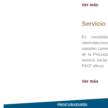
Ver más
Servicio 
Es consolid
interinstituci
imparten carre
de la Procura
servicio socia
PAOT ofrece.
Ver más
PROCURADURÍA