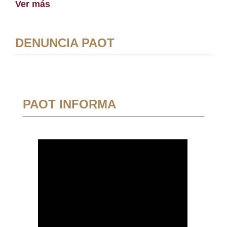
Ver más
DENUNCIA PAOT
PAOT INFORMA