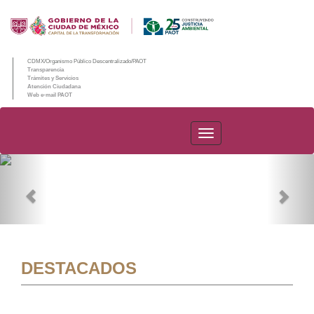
CDMX/Organismo Público Descentralizado/PAOT
Transparencia
Trámites y Servicios
Atención Ciudadana
Web e-mail PAOT
PAOT
Previous
Nex
DESTACADOS