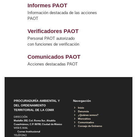
Informes PAOT
Información destacada de las acciones
PAOT
Verificadores PAOT
Personal PAOT autorizado
con funciones de verificación
Comunicados PAOT
Acciones destacadas PAOT
PROCURADURÍA AMBIENTAL Y
Navegación
DEL ORDENAMIENTO
Inicio
TERRITORIAL DE LA CDMX
Denuncia
¿Quiénes somos?
DIRECCIÓN
Micrositios
Medellín 202, Col. Roma Sur, Alcaldía
Comunicados
Cuauhtémoc, C.P. 06700, Ciudad de México
Consejo de Gobierno
WEB E-MAIL
Correo Institucional
TELÉFONO