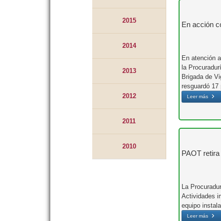
2015
En acción c
2014
En atención a
la Procuradur
2013
Brigada de Vi
resguardó 17 
2012
Leer más
2011
2010
PAOT retira 
La Procuradur
Actividades i
equipo instala
Leer más