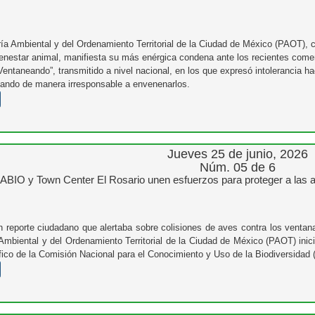
ía Ambiental y del Ordenamiento Territorial de la Ciudad de México (PAOT), 
enestar animal, manifiesta su más enérgica condena ante los recientes comen
Ventaneando”, transmitido a nivel nacional, en los que expresó intolerancia 
itando de manera irresponsable a envenenarlos.
Jueves 25 de junio, 2026
Núm. 05 de 6
IO y Town Center El Rosario unen esfuerzos para proteger a las 
un reporte ciudadano que alertaba sobre colisiones de aves contra los ventan
Ambiental y del Ordenamiento Territorial de la Ciudad de México (PAOT) inici
ífico de la Comisión Nacional para el Conocimiento y Uso de la Biodiversida