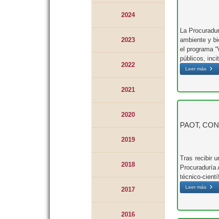
2024
La Procuradur
2023
ambiente y bi
el programa “
públicos, inc
2022
Leer más
2021
2020
PAOT, CONAB
2019
Tras recibir 
2018
Procuraduría 
técnico-cient
Leer más
2017
2016