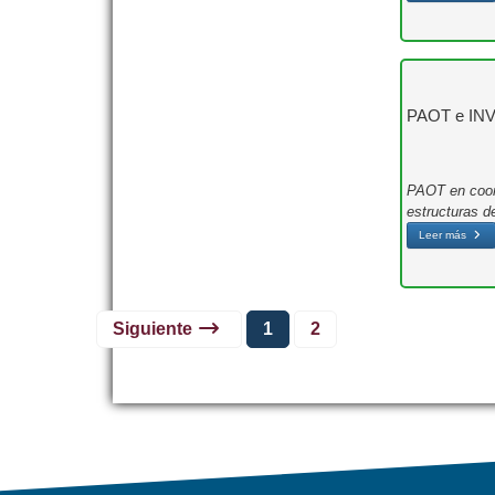
PAOT e INVEA
PAOT en coord
estructuras d
Leer más
Siguiente
1
2