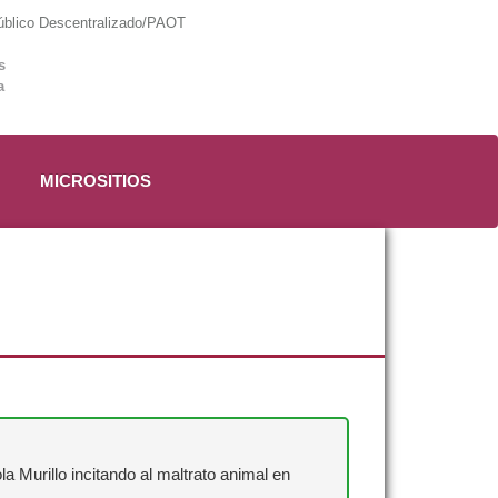
lico Descentralizado/PAOT
s
a
MICROSITIOS
a Murillo incitando al maltrato animal en