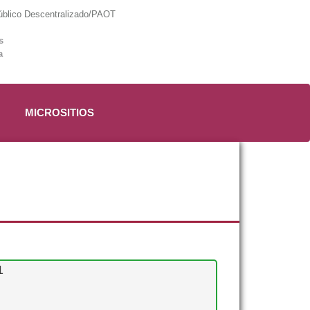
lico Descentralizado/PAOT
s
a
MICROSITIOS
1