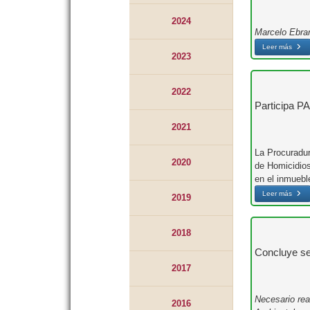
2024
Marcelo Ebrar
Leer más
2023
2022
Participa P
2021
La Procuradur
2020
de Homicidios
en el inmuebl
Leer más
2019
2018
Concluye s
2017
Necesario rea
2016