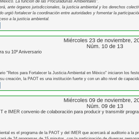
México. La función de las Procuradurías Ambientales".
á, ante órganos jurisdiccionales, la justicia ambiental y los derechos colect
 urgió fortalecer la coordinación entre autoridades y fomentar la participación
ceso a la justicia ambiental.
Miércoles 23 de noviembre, 2
Núm. 10 de 13
a su 10º Aniversario
rio "Retos para Fortalecer la Justicia Ambiental en México" iniciaron los fest
su creación, la PAOT es una institución fuerte y con un alto nivel de capacid
Miércoles 09 de noviembre, 2
Núm. 09 de 13
 e IMER convenio de colaboración para producir y transmitir progr
biental es el programa de la PAOT y del IMER que acercará al auditorio a la pr
tará de 24 programas de 15 minutos, con la participación de diversas person