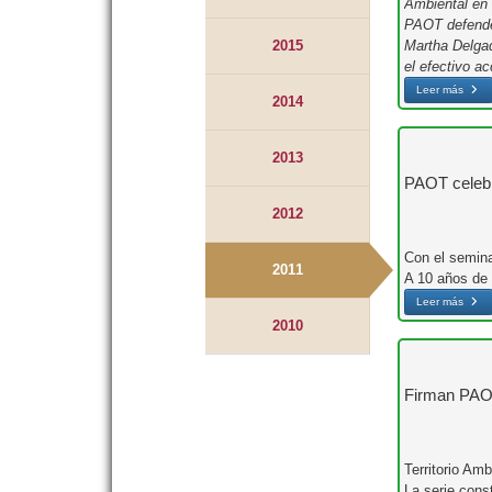
Ambiental en 
PAOT defender
2015
Martha Delgado
el efectivo ac
Leer más
2014
2013
PAOT celebr
2012
Con el semina
2011
A 10 años de 
Leer más
2010
Firman PAOT
Territorio Am
La serie cons