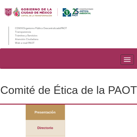
CDMX/Organismo Público Descentralizado/PAOT
Transparencia
Trámites y Servicios
Atención Ciudadana
Web e-mail PAOT
PAO
Comité de Ética de la PAOT
Presentación
Directorio