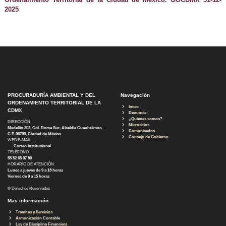
2025
PROCURADURÍA AMBIENTAL Y DEL
Navegación
ORDENAMIENTO TERRITORIAL DE LA
Inicio
CDMX
Denuncia
¿Quiénes somos?
DIRECCIÓN
Micrositios
Medellín 202, Col. Roma Sur, Alcaldía Cuauhtémoc,
Comunicados
C.P. 06700, Ciudad de México
Consejo de Gobierno
WEB E-MAIL
Correo Institucional
TELÉFONO
55 52 65 07 80
HORARIO DE ATENCIÓN
Lunes a jueves de 9 a 18 horas
Viernes de 9 a 15 horas
® Derechos Reservados
Mas información
Tramites y Servicios
Armonización Contable
Ley de Disciplina Financiera