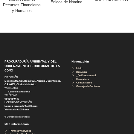
Enlace de Nómina
Recursos Financieros
y Humanos
PROCURADURÍA AMBIENTAL Y DEL
Navegación
ORDENAMIENTO TERRITORIAL DE LA
Inicio
CDMX
Denuncia
¿Quiénes somos?
DIRECCIÓN
Micrositios
Medellín 202, Col. Roma Sur, Alcaldía Cuauhtémoc,
Comunicados
C.P. 06700, Ciudad de México
Consejo de Gobierno
WEB E-MAIL
Correo Institucional
TELÉFONO
55 52 65 07 80
HORARIO DE ATENCIÓN
Lunes a jueves de 9 a 18 horas
Viernes de 9 a 15 horas
® Derechos Reservados
Mas información
Tramites y Servicios