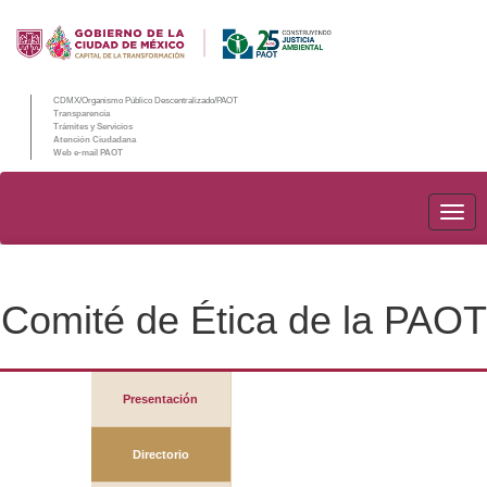
CDMX/Organismo Público Descentralizado/PAOT
Transparencia
Trámites y Servicios
Atención Ciudadana
Web e-mail PAOT
PAO
Comité de Ética de la PAOT
Presentación
Directorio