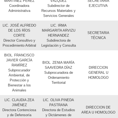
MARTÍNEZ PÉREZ
VÁZQUEZ
SECRETARIA
Coordinadora
Subdirector de
EJECUTIVA
Administrativa
Recursos Materiales y
Servicios Generales
LIC. JOSÉ ALFREDO
LIC. IRMA
DE LOS RÍOS
MARGARITA ARVIZU
SECRETARIA
CORTE
HERNANDEZ
TÉCNICA
Director Consultivo y
Subdirectora de
Procedimiento Arbitral
Legislación y Consulta
BIOL. FRANCISCO
JAVIER GARCÍA
BIOL. ZENIA MARÍA
RAMÍREZ
SAAVEDRA DÍAZ
DIRECCION
Subprocurador
Subprocuradora de
GENERAL U
Ambiental, de
Ordenamiento
HOMOLOGO
Protección y
Territorial
Bienestar a los
Animales
LIC. CLAUDIA ZEA
LIC. OLIVA PINEDA
JIMÉNEZ
PASTRANA
DIRECCION DE
Directora Contenciosa
Directora de Estudios
AREA U HOMOLOGO
y de Defensoría
y Dictámenes de