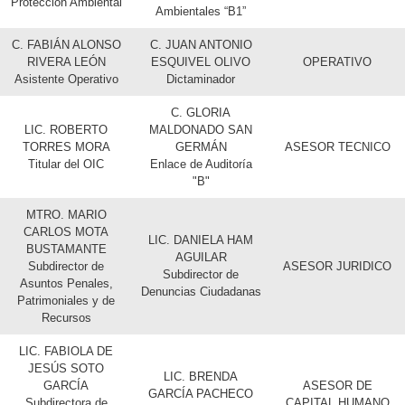
Protección Ambiental
Ambientales “B1”
C. FABIÁN ALONSO
C. JUAN ANTONIO
RIVERA LEÓN
ESQUIVEL OLIVO
OPERATIVO
Asistente Operativo
Dictaminador
C. GLORIA
LIC. ROBERTO
MALDONADO SAN
TORRES MORA
GERMÁN
ASESOR TECNICO
Titular del OIC
Enlace de Auditoría
"B"
MTRO. MARIO
CARLOS MOTA
LIC. DANIELA HAM
BUSTAMANTE
AGUILAR
Subdirector de
ASESOR JURIDICO
Subdirector de
Asuntos Penales,
Denuncias Ciudadanas
Patrimoniales y de
Recursos
LIC. FABIOLA DE
JESÚS SOTO
LIC. BRENDA
GARCÍA
ASESOR DE
GARCÍA PACHECO
Subdirectora de
CAPITAL HUMANO