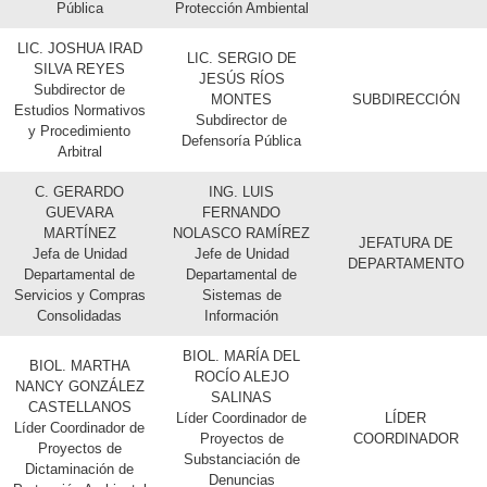
Pública
Protección Ambiental
LIC. JOSHUA IRAD
LIC. SERGIO DE
SILVA REYES
JESÚS RÍOS
Subdirector de
MONTES
SUBDIRECCIÓN
Estudios Normativos
Subdirector de
y Procedimiento
Defensoría Pública
Arbitral
C. GERARDO
ING. LUIS
GUEVARA
FERNANDO
MARTÍNEZ
NOLASCO RAMÍREZ
JEFATURA DE
Jefa de Unidad
Jefe de Unidad
DEPARTAMENTO
Departamental de
Departamental de
Servicios y Compras
Sistemas de
Consolidadas
Información
BIOL. MARÍA DEL
BIOL. MARTHA
ROCÍO ALEJO
NANCY GONZÁLEZ
SALINAS
CASTELLANOS
Líder Coordinador de
LÍDER
Líder Coordinador de
Proyectos de
COORDINADOR
Proyectos de
Substanciación de
Dictaminación de
Denuncias