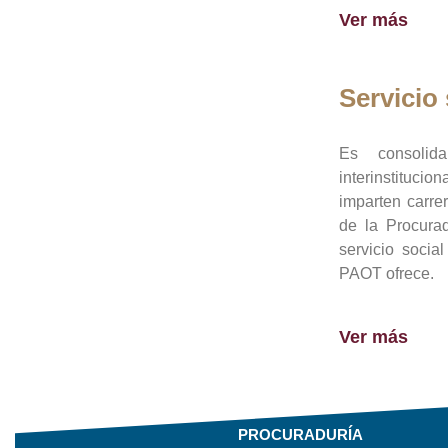
Ver más
Servicio 
Es consolid
interinstituci
imparten carre
de la Procura
servicio socia
PAOT ofrece.
Ver más
PROCURADURÍA