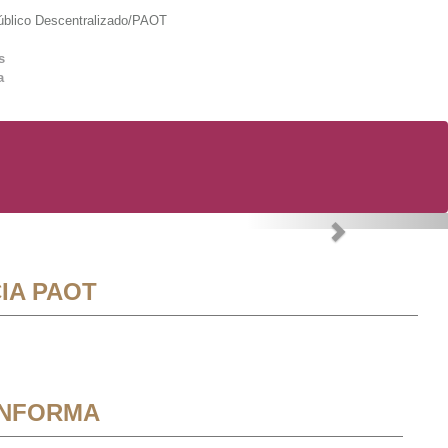
lico Descentralizado/PAOT
s
a
Next
IA PAOT
INFORMA