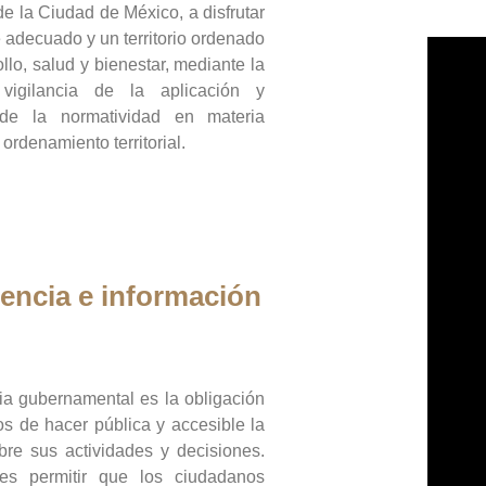
de la Ciudad de México, a disfrutar
 adecuado y un territorio ordenado
llo, salud y bienestar, mediante la
vigilancia de la aplicación y
 de la normatividad en materia
 ordenamiento territorial.
encia e información
ia gubernamental es la obligación
os de hacer pública y accesible la
bre sus actividades y decisiones.
es permitir que los ciudadanos