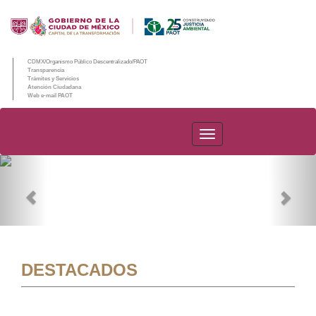
CDMX/Organismo Público Descentralizado/PAOT
Transparencia
Trámites y Servicios
Atención Ciudadana
Web e-mail PAOT
PAOT
Previous
Nex
DESTACADOS