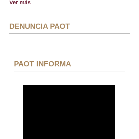
Ver más
DENUNCIA PAOT
PAOT INFORMA