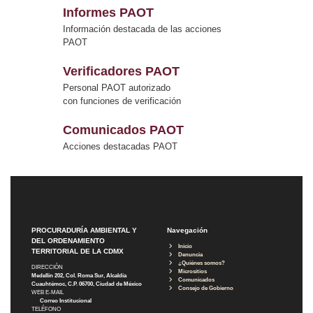
Informes PAOT
Información destacada de las acciones
PAOT
Verificadores PAOT
Personal PAOT autorizado
con funciones de verificación
Comunicados PAOT
Acciones destacadas PAOT
PROCURADURÍA AMBIENTAL Y
Navegación
DEL ORDENAMIENTO
Inicio
TERRITORIAL DE LA CDMX
Denuncia
¿Quiénes somos?
DIRECCIÓN
Micrositios
Medellín 202, Col. Roma Sur, Alcaldía
Comunicados
Cuauhtémoc, C.P. 06700, Ciudad de México
Consejo de Gobierno
WEB E-MAIL
Correo Institucional
TELÉFONO