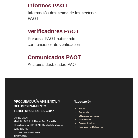
Informes PAOT
Información destacada de las acciones
PAOT
Verificadores PAOT
Personal PAOT autorizado
con funciones de verificación
Comunicados PAOT
Acciones destacadas PAOT
PROCURADURÍA AMBIENTAL Y
Navegación
DEL ORDENAMIENTO
Inicio
TERRITORIAL DE LA CDMX
Denuncia
¿Quiénes somos?
DIRECCIÓN
Micrositios
Medellín 202, Col. Roma Sur, Alcaldía
Comunicados
Cuauhtémoc, C.P. 06700, Ciudad de México
Consejo de Gobierno
WEB E-MAIL
Correo Institucional
TELÉFONO