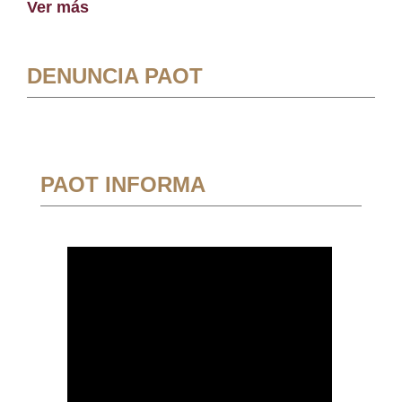
Ver más
DENUNCIA PAOT
PAOT INFORMA