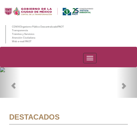
CDMX/Organismo Público Descentralizado/PAOT
Transparencia
Trámites y Servicios
Atención Ciudadana
Web e-mail PAOT
PAOT
Previous
Nex
DESTACADOS