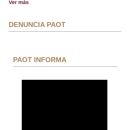
Ver más
DENUNCIA PAOT
PAOT INFORMA