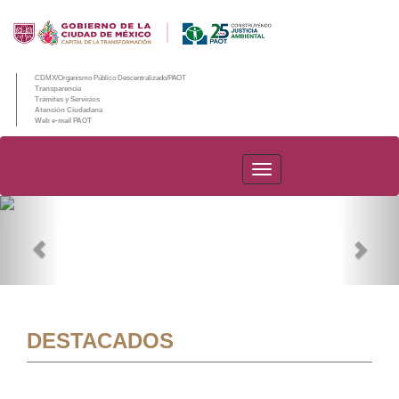
CDMX/Organismo Público Descentralizado/PAOT
Transparencia
Trámites y Servicios
Atención Ciudadana
Web e-mail PAOT
PAOT
Previous
Nex
DESTACADOS