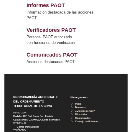
Informes PAOT
Información destacada de las acciones
PAOT
Verificadores PAOT
Personal PAOT autorizado
con funciones de verificación
Comunicados PAOT
Acciones destacadas PAOT
PROCURADURÍA AMBIENTAL Y
Navegación
DEL ORDENAMIENTO
Inicio
TERRITORIAL DE LA CDMX
Denuncia
¿Quiénes somos?
DIRECCIÓN
Micrositios
Medellín 202, Col. Roma Sur, Alcaldía
Comunicados
Cuauhtémoc, C.P. 06700, Ciudad de México
Consejo de Gobierno
WEB E-MAIL
Correo Institucional
TELÉFONO