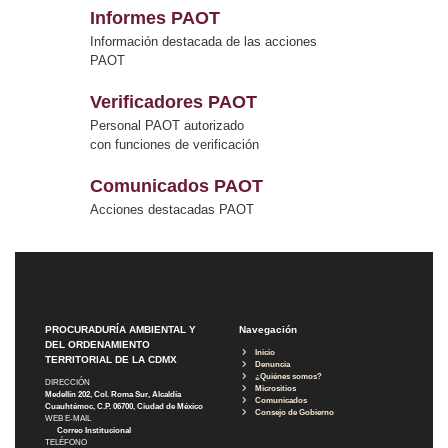
Informes PAOT
Información destacada de las acciones
PAOT
Verificadores PAOT
Personal PAOT autorizado
con funciones de verificación
Comunicados PAOT
Acciones destacadas PAOT
PROCURADURÍA AMBIENTAL Y
Navegación
DEL ORDENAMIENTO
Inicio
TERRITORIAL DE LA CDMX
Denuncia
¿Quiénes somos?
DIRECCIÓN
Micrositios
Medellín 202, Col. Roma Sur, Alcaldía
Comunicados
Cuauhtémoc, C.P. 06700, Ciudad de México
Consejo de Gobierno
WEB E-MAIL
Correo Institucional
TELÉFONO