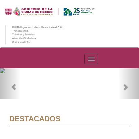
CDMX/Organismo Público Descentralizado/PAOT
Transparencia
Trámites y Servicios
Atención Ciudadana
Web e-mail PAOT
PAOT
Previous
Nex
DESTACADOS