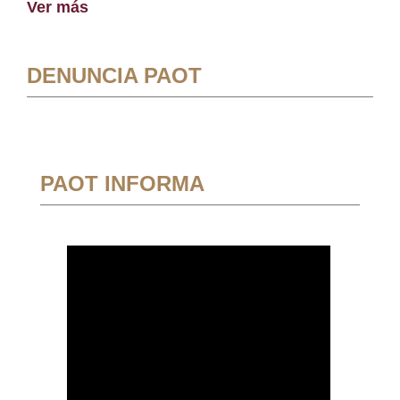
Ver más
DENUNCIA PAOT
PAOT INFORMA