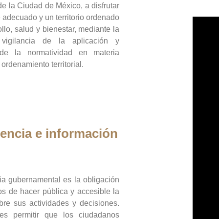
de la Ciudad de México, a disfrutar
 adecuado y un territorio ordenado
llo, salud y bienestar, mediante la
vigilancia de la aplicación y
 de la normatividad en materia
 ordenamiento territorial.
encia e información
ia gubernamental es la obligación
os de hacer pública y accesible la
bre sus actividades y decisiones.
es permitir que los ciudadanos