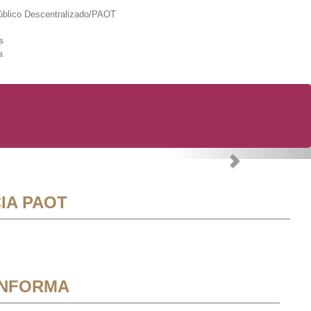
lico Descentralizado/PAOT
s
a
Next
IA PAOT
INFORMA