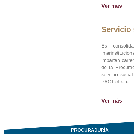
Ver más
Servicio 
Es consolid
interinstituci
imparten carre
de la Procura
servicio socia
PAOT ofrece.
Ver más
PROCURADURÍA