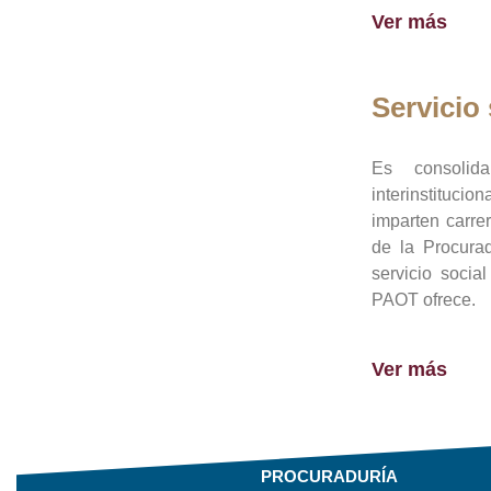
Ver más
Servicio 
Es consolid
interinstituci
imparten carre
de la Procura
servicio socia
PAOT ofrece.
Ver más
PROCURADURÍA