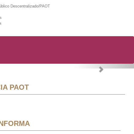
lico Descentralizado/PAOT
s
a
Next
IA PAOT
INFORMA