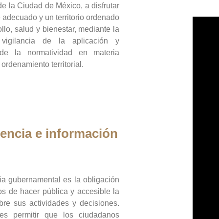
de la Ciudad de México, a disfrutar
 adecuado y un territorio ordenado
llo, salud y bienestar, mediante la
vigilancia de la aplicación y
 de la normatividad en materia
 ordenamiento territorial.
encia e información
ia gubernamental es la obligación
os de hacer pública y accesible la
bre sus actividades y decisiones.
es permitir que los ciudadanos