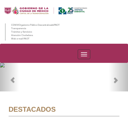
CDMX/Organismo Público Descentralizado/PAOT
Transparencia
Trámites y Servicios
Atención Ciudadana
Web e-mail PAOT
PAOT
Previous
Nex
DESTACADOS