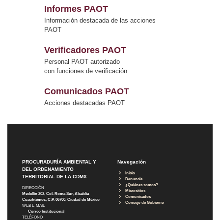
Informes PAOT
Información destacada de las acciones
PAOT
Verificadores PAOT
Personal PAOT autorizado
con funciones de verificación
Comunicados PAOT
Acciones destacadas PAOT
PROCURADURÍA AMBIENTAL Y
Navegación
DEL ORDENAMIENTO
Inicio
TERRITORIAL DE LA CDMX
Denuncia
¿Quiénes somos?
DIRECCIÓN
Micrositios
Medellín 202, Col. Roma Sur, Alcaldía
Comunicados
Cuauhtémoc, C.P. 06700, Ciudad de México
Consejo de Gobierno
WEB E-MAIL
Correo Institucional
TELÉFONO