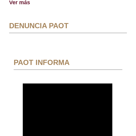
Ver más
DENUNCIA PAOT
PAOT INFORMA