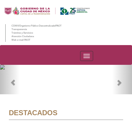
CDMX/Organismo Público Descentralizado/PAOT
Transparencia
Trámites y Servicios
Atención Ciudadana
Web e-mail PAOT
PAOT
Previous
Nex
DESTACADOS