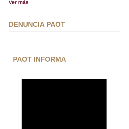
Ver más
DENUNCIA PAOT
PAOT INFORMA