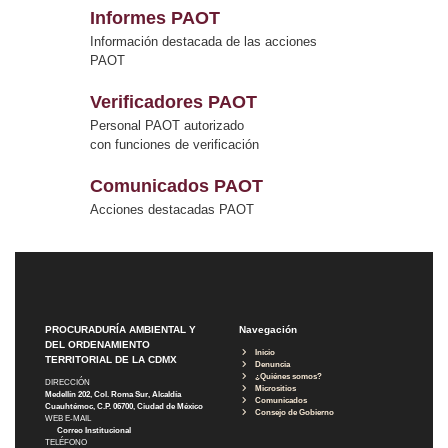
Informes PAOT
Información destacada de las acciones
PAOT
Verificadores PAOT
Personal PAOT autorizado
con funciones de verificación
Comunicados PAOT
Acciones destacadas PAOT
PROCURADURÍA AMBIENTAL Y
Navegación
DEL ORDENAMIENTO
Inicio
TERRITORIAL DE LA CDMX
Denuncia
¿Quiénes somos?
DIRECCIÓN
Micrositios
Medellín 202, Col. Roma Sur, Alcaldía
Comunicados
Cuauhtémoc, C.P. 06700, Ciudad de México
Consejo de Gobierno
WEB E-MAIL
Correo Institucional
TELÉFONO