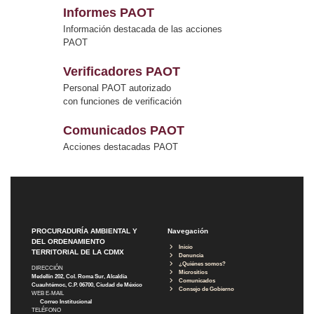
Informes PAOT
Información destacada de las acciones
PAOT
Verificadores PAOT
Personal PAOT autorizado
con funciones de verificación
Comunicados PAOT
Acciones destacadas PAOT
PROCURADURÍA AMBIENTAL Y
Navegación
DEL ORDENAMIENTO
Inicio
TERRITORIAL DE LA CDMX
Denuncia
¿Quiénes somos?
DIRECCIÓN
Micrositios
Medellín 202, Col. Roma Sur, Alcaldía
Comunicados
Cuauhtémoc, C.P. 06700, Ciudad de México
Consejo de Gobierno
WEB E-MAIL
Correo Institucional
TELÉFONO