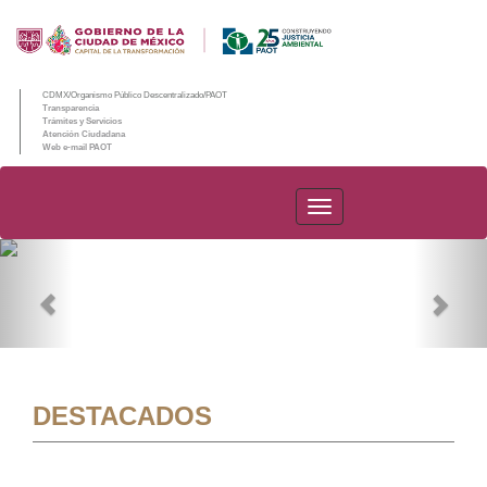
CDMX/Organismo Público Descentralizado/PAOT
Transparencia
Trámites y Servicios
Atención Ciudadana
Web e-mail PAOT
PAOT
Previous
Nex
DESTACADOS