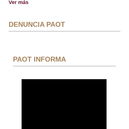
Ver más
DENUNCIA PAOT
PAOT INFORMA