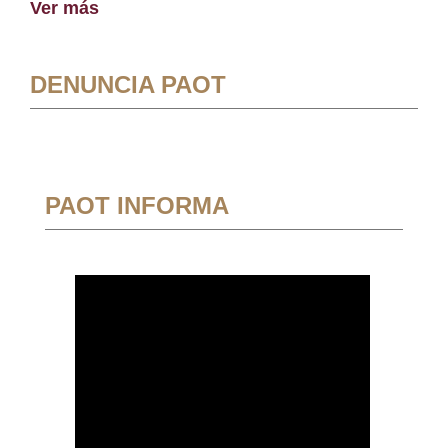
Ver más
DENUNCIA PAOT
PAOT INFORMA