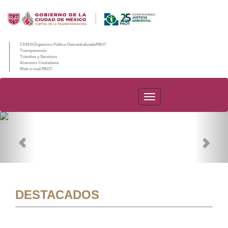
CDMX/Organismo Público Descentralizado/PAOT
Transparencia
Trámites y Servicios
Atención Ciudadana
Web e-mail PAOT
PAOT
Previous
Nex
DESTACADOS