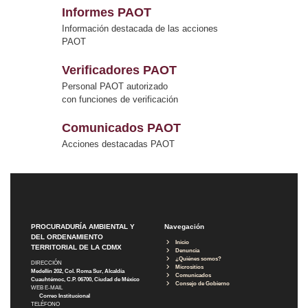
Informes PAOT
Información destacada de las acciones
PAOT
Verificadores PAOT
Personal PAOT autorizado
con funciones de verificación
Comunicados PAOT
Acciones destacadas PAOT
PROCURADURÍA AMBIENTAL Y
Navegación
DEL ORDENAMIENTO
Inicio
TERRITORIAL DE LA CDMX
Denuncia
¿Quiénes somos?
DIRECCIÓN
Micrositios
Medellín 202, Col. Roma Sur, Alcaldía
Comunicados
Cuauhtémoc, C.P. 06700, Ciudad de México
Consejo de Gobierno
WEB E-MAIL
Correo Institucional
TELÉFONO