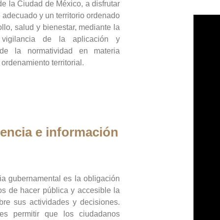
de la Ciudad de México, a disfrutar
 adecuado y un territorio ordenado
llo, salud y bienestar, mediante la
vigilancia de la aplicación y
 de la normatividad en materia
 ordenamiento territorial.
encia e información
ia gubernamental es la obligación
os de hacer pública y accesible la
bre sus actividades y decisiones.
es permitir que los ciudadanos