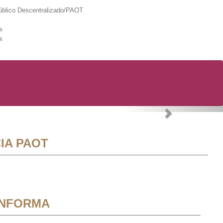
lico Descentralizado/PAOT
s
a
Next
IA PAOT
INFORMA