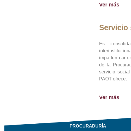
Ver más
Servicio 
Es consolid
interinstituci
imparten carre
de la Procura
servicio socia
PAOT ofrece.
Ver más
PROCURADURÍA