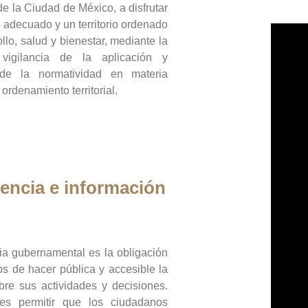
de la Ciudad de México, a disfrutar
 adecuado y un territorio ordenado
llo, salud y bienestar, mediante la
vigilancia de la aplicación y
 de la normatividad en materia
 ordenamiento territorial.
encia e información
ia gubernamental es la obligación
os de hacer pública y accesible la
bre sus actividades y decisiones.
es permitir que los ciudadanos