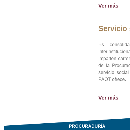
Ver más
Servicio 
Es consolid
interinstituci
imparten carre
de la Procura
servicio socia
PAOT ofrece.
Ver más
PROCURADURÍA