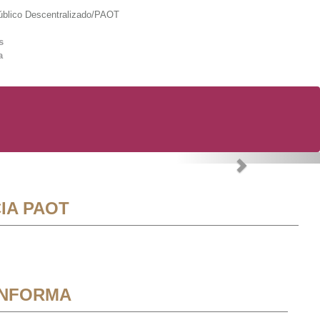
lico Descentralizado/PAOT
s
a
Next
IA PAOT
INFORMA