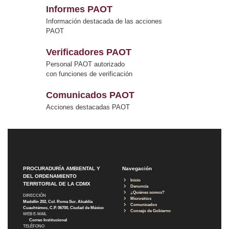
Informes PAOT
Información destacada de las acciones
PAOT
Verificadores PAOT
Personal PAOT autorizado
con funciones de verificación
Comunicados PAOT
Acciones destacadas PAOT
PROCURADURÍA AMBIENTAL Y
Navegación
DEL ORDENAMIENTO
Inicio
TERRITORIAL DE LA CDMX
Denuncia
¿Quiénes somos?
DIRECCIÓN
Micrositios
Medellín 202, Col. Roma Sur, Alcaldía
Comunicados
Cuauhtémoc, C.P. 06700, Ciudad de México
Consejo de Gobierno
WEB E-MAIL
Correo Institucional
TELÉFONO