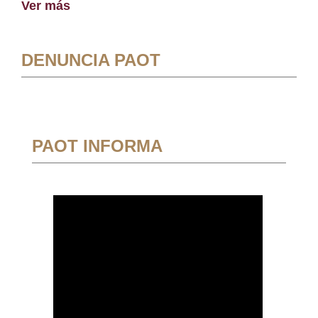
Ver más
DENUNCIA PAOT
PAOT INFORMA