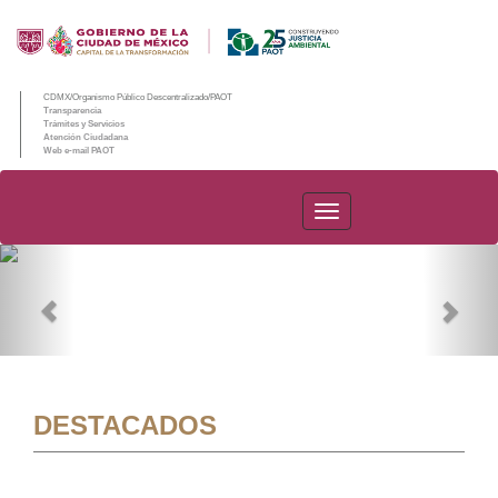
CDMX/Organismo Público Descentralizado/PAOT
Transparencia
Trámites y Servicios
Atención Ciudadana
Web e-mail PAOT
PAOT
Previous
Nex
DESTACADOS