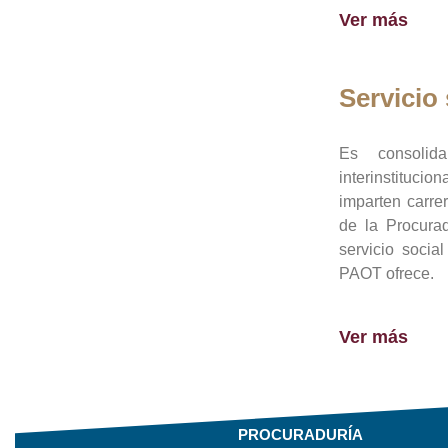
Ver más
Servicio 
Es consolid
interinstituci
imparten carre
de la Procura
servicio socia
PAOT ofrece.
Ver más
PROCURADURÍA