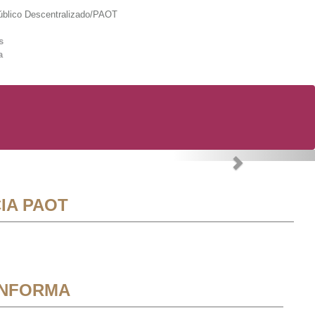
lico Descentralizado/PAOT
s
a
Next
IA PAOT
INFORMA