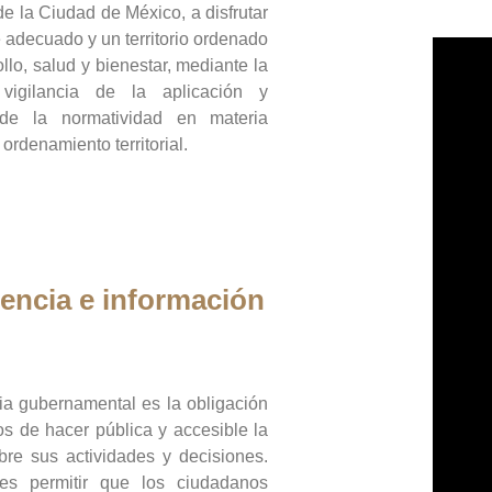
de la Ciudad de México, a disfrutar
 adecuado y un territorio ordenado
llo, salud y bienestar, mediante la
vigilancia de la aplicación y
 de la normatividad en materia
 ordenamiento territorial.
encia e información
ia gubernamental es la obligación
os de hacer pública y accesible la
bre sus actividades y decisiones.
es permitir que los ciudadanos