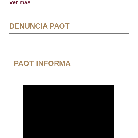
Ver más
DENUNCIA PAOT
PAOT INFORMA