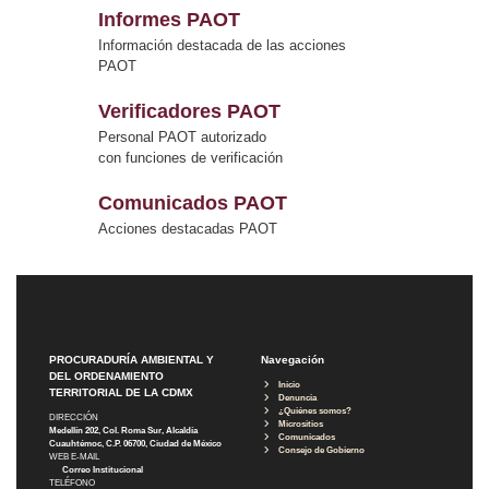
Informes PAOT
Información destacada de las acciones
PAOT
Verificadores PAOT
Personal PAOT autorizado
con funciones de verificación
Comunicados PAOT
Acciones destacadas PAOT
PROCURADURÍA AMBIENTAL Y
Navegación
DEL ORDENAMIENTO
Inicio
TERRITORIAL DE LA CDMX
Denuncia
¿Quiénes somos?
DIRECCIÓN
Micrositios
Medellín 202, Col. Roma Sur, Alcaldía
Comunicados
Cuauhtémoc, C.P. 06700, Ciudad de México
Consejo de Gobierno
WEB E-MAIL
Correo Institucional
TELÉFONO