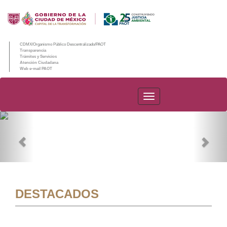
CDMX/Organismo Público Descentralizado/PAOT
Transparencia
Trámites y Servicios
Atención Ciudadana
Web e-mail PAOT
PAOT
Previous
Nex
DESTACADOS