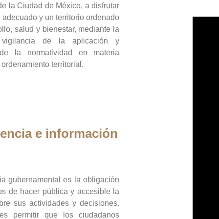
de la Ciudad de México, a disfrutar
 adecuado y un territorio ordenado
llo, salud y bienestar, mediante la
vigilancia de la aplicación y
 de la normatividad en materia
 ordenamiento territorial.
encia e información
ia gubernamental es la obligación
os de hacer pública y accesible la
bre sus actividades y decisiones.
es permitir que los ciudadanos