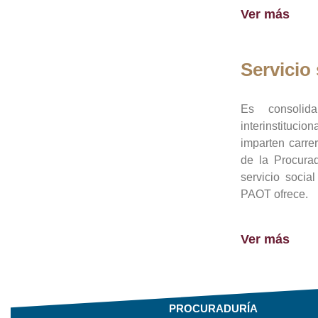
Ver más
Servicio 
Es consolid
interinstituci
imparten carre
de la Procura
servicio socia
PAOT ofrece.
Ver más
PROCURADURÍA