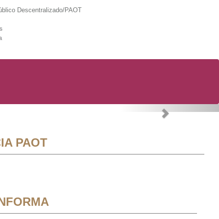
lico Descentralizado/PAOT
s
a
Next
IA PAOT
INFORMA