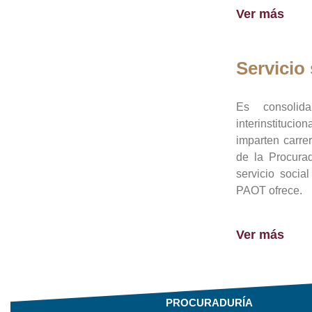
Ver más
Servicio 
Es consolid
interinstituci
imparten carre
de la Procura
servicio socia
PAOT ofrece.
Ver más
PROCURADURÍA