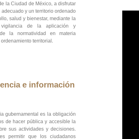
de la Ciudad de México, a disfrutar
 adecuado y un territorio ordenado
llo, salud y bienestar, mediante la
vigilancia de la aplicación y
 de la normatividad en materia
 ordenamiento territorial.
encia e información
ia gubernamental es la obligación
os de hacer pública y accesible la
bre sus actividades y decisiones.
es permitir que los ciudadanos