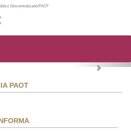
lico Descentralizado/PAOT
s
a
Next
IA PAOT
INFORMA