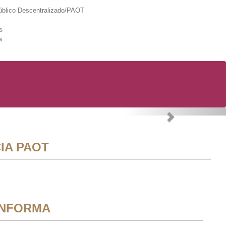
lico Descentralizado/PAOT
s
a
Next
IA PAOT
INFORMA