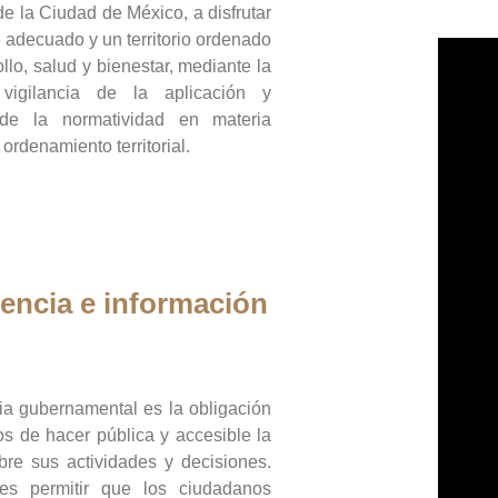
de la Ciudad de México, a disfrutar
 adecuado y un territorio ordenado
llo, salud y bienestar, mediante la
vigilancia de la aplicación y
 de la normatividad en materia
 ordenamiento territorial.
encia e información
ia gubernamental es la obligación
os de hacer pública y accesible la
bre sus actividades y decisiones.
es permitir que los ciudadanos