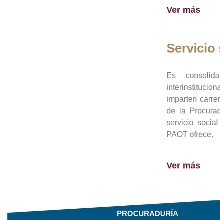
Ver más
Servicio 
Es consolid
interinstituci
imparten carre
de la Procura
servicio socia
PAOT ofrece.
Ver más
PROCURADURÍA