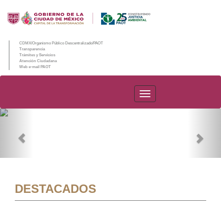
CDMX/Organismo Público Descentralizado/PAOT
Transparencia
Trámites y Servicios
Atención Ciudadana
Web e-mail PAOT
PAOT
Previous
Nex
DESTACADOS