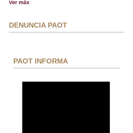
Ver más
DENUNCIA PAOT
PAOT INFORMA