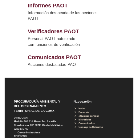
Informes PAOT
Información destacada de las acciones
PAOT
Verificadores PAOT
Personal PAOT autorizado
con funciones de verificación
Comunicados PAOT
Acciones destacadas PAOT
PROCURADURÍA AMBIENTAL Y
Navegación
DEL ORDENAMIENTO
Inicio
TERRITORIAL DE LA CDMX
Denuncia
¿Quiénes somos?
DIRECCIÓN
Micrositios
Medellín 202, Col. Roma Sur, Alcaldía
Comunicados
Cuauhtémoc, C.P. 06700, Ciudad de México
Consejo de Gobierno
WEB E-MAIL
Correo Institucional
TELÉFONO