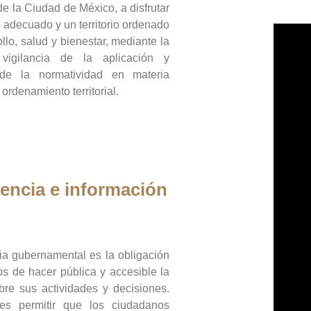
de la Ciudad de México, a disfrutar
 adecuado y un territorio ordenado
llo, salud y bienestar, mediante la
vigilancia de la aplicación y
 de la normatividad en materia
 ordenamiento territorial.
encia e información
ia gubernamental es la obligación
os de hacer pública y accesible la
bre sus actividades y decisiones.
es permitir que los ciudadanos