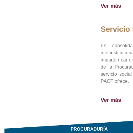
Ver más
Servicio 
Es consolid
interinstituci
imparten carre
de la Procura
servicio socia
PAOT ofrece.
Ver más
PROCURADURÍA