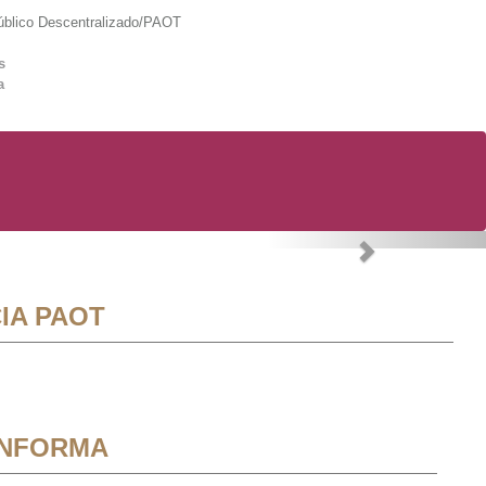
lico Descentralizado/PAOT
s
a
Next
IA PAOT
INFORMA