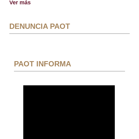
Ver más
DENUNCIA PAOT
PAOT INFORMA