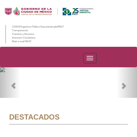
CDMX/Organismo Público Descentralizado/PAOT
Transparencia
Trámites y Servicios
Atención Ciudadana
Web e-mail PAOT
PAOT
Previous
Nex
DESTACADOS