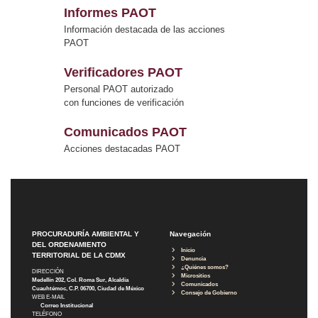
Informes PAOT
Información destacada de las acciones
PAOT
Verificadores PAOT
Personal PAOT autorizado
con funciones de verificación
Comunicados PAOT
Acciones destacadas PAOT
PROCURADURÍA AMBIENTAL Y
Navegación
DEL ORDENAMIENTO
Inicio
TERRITORIAL DE LA CDMX
Denuncia
¿Quiénes somos?
DIRECCIÓN
Micrositios
Medellín 202, Col. Roma Sur, Alcaldía
Comunicados
Cuauhtémoc, C.P. 06700, Ciudad de México
Consejo de Gobierno
WEB E-MAIL
Correo Institucional
TELÉFONO