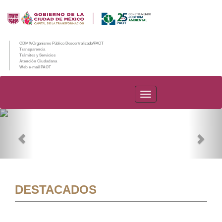
CDMX/Organismo Público Descentralizado/PAOT
Transparencia
Trámites y Servicios
Atención Ciudadana
Web e-mail PAOT
PAOT
Previous
Nex
DESTACADOS