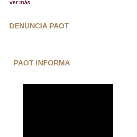
Ver más
DENUNCIA PAOT
PAOT INFORMA