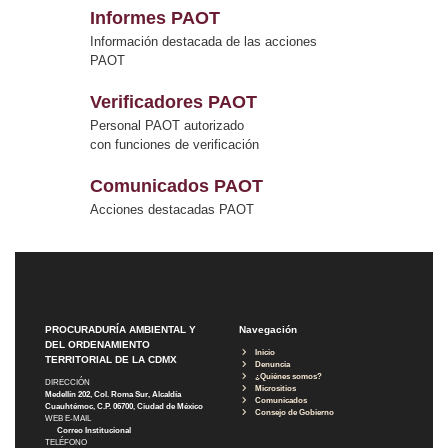
Informes PAOT
Información destacada de las acciones
PAOT
Verificadores PAOT
Personal PAOT autorizado
con funciones de verificación
Comunicados PAOT
Acciones destacadas PAOT
PROCURADURÍA AMBIENTAL Y
Navegación
DEL ORDENAMIENTO
Inicio
TERRITORIAL DE LA CDMX
Denuncia
¿Quiénes somos?
DIRECCIÓN
Micrositios
Medellín 202, Col. Roma Sur, Alcaldía
Comunicados
Cuauhtémoc, C.P. 06700, Ciudad de México
Consejo de Gobierno
WEB E-MAIL
Correo Institucional
TELÉFONO