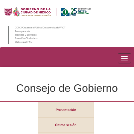
CDMX/Organismo Público Descentralizado/PAOT
Transparencia
Trámites y Servicios
Atención Ciudadana
Web e-mail PAOT
PAO
Consejo de Gobierno
Presentación
Última sesión