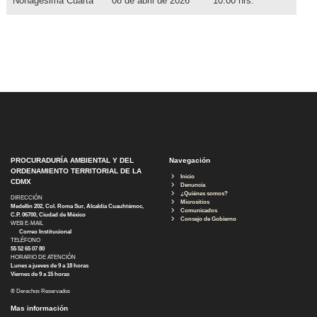
Nonagésima Cuarta
08 de abril de 2026
10:00 hrs.
PROCURADURÍA AMBIENTAL Y DEL
Navegación
ORDENAMIENTO TERRITORIAL DE LA
Inicio
CDMX
Denuncia
¿Quiénes somos?
DIRECCIÓN
Micrositios
Medellín 202, Col. Roma Sur, Alcaldía Cuauhtémoc,
Comunicados
C.P. 06700, Ciudad de México
Consejo de Gobierno
WEB E-MAIL
Correo Institucional
TELÉFONO
55 52 65 07 80
HORARIO DE ATENCIÓN
Lunes a jueves de 9 a 18 horas
Viernes de 9 a 15 horas
® Derechos Reservados
Mas información