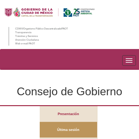
CDMX/Organismo Público Descentralizado/PAOT
Transparencia
Trámites y Servicios
Atención Ciudadana
Web e-mail PAOT
PAO
Consejo de Gobierno
Presentación
Última sesión