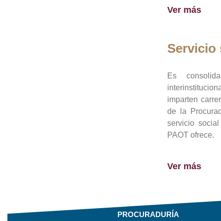
Ver más
Servicio 
Es consolid
interinstituci
imparten carre
de la Procura
servicio socia
PAOT ofrece.
Ver más
PROCURADURÍA