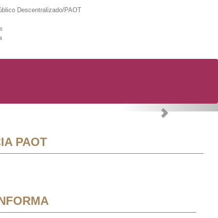
lico Descentralizado/PAOT
s
a
Next
IA PAOT
INFORMA