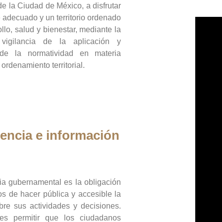
de la Ciudad de México, a disfrutar
 adecuado y un territorio ordenado
llo, salud y bienestar, mediante la
vigilancia de la aplicación y
 de la normatividad en materia
 ordenamiento territorial.
encia e información
ia gubernamental es la obligación
os de hacer pública y accesible la
bre sus actividades y decisiones.
es permitir que los ciudadanos