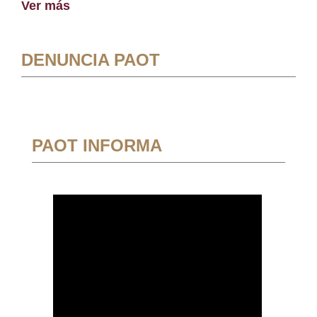
Ver más
DENUNCIA PAOT
PAOT INFORMA