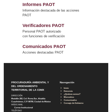
Informes PAOT
Información destacada de las acciones
PAOT
Verificadores PAOT
Personal PAOT autorizado
con funciones de verificación
Comunicados PAOT
Acciones destacadas PAOT
PROCURADURÍA AMBIENTAL Y
Navegación
DEL ORDENAMIENTO
Inicio
TERRITORIAL DE LA CDMX
Denuncia
¿Quiénes somos?
DIRECCIÓN
Micrositios
Medellín 202, Col. Roma Sur, Alcaldía
Comunicados
Cuauhtémoc, C.P. 06700, Ciudad de México
Consejo de Gobierno
WEB E-MAIL
Correo Institucional
TELÉFONO