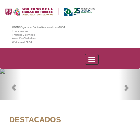
CDMX/Organismo Público Descentralizado/PAOT
Transparencia
Trámites y Servicios
Atención Ciudadana
Web e-mail PAOT
PAOT
Previous
Nex
DESTACADOS