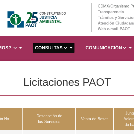
CDMX/Organismo Púb
Transparencia
Trámites y Servicio
Atención Ciudadan
Web e-mail PAOT
OMOS?
CONSULTAS
COMUNICACIÓN
Licitaciones PAOT
Junt
Descripción de
ión No.
Venta de Bases
Aclar
los Servicios
de b