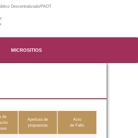
lico Descentralizado/PAOT
s
a
MICROSITIOS
a de
Apertura de
Acto
ación
propuestas
de Fallo
ases