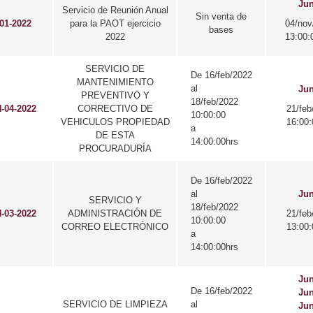
Jun
Servicio de Reunión Anual
Sin venta de
01-2022
para la PAOT ejercicio
04/nov
bases
2022
13:00:
SERVICIO DE
De 16/feb/2022
MANTENIMIENTO
al
Jun
PREVENTIVO Y
18/feb/2022
-04-2022
CORRECTIVO DE
21/feb
10:00:00
VEHICULOS PROPIEDAD
16:00:
a
DE ESTA
14:00:00hrs
PROCURADURÍA
De 16/feb/2022
al
Jun
SERVICIO Y
18/feb/2022
-03-2022
ADMINISTRACIÓN DE
21/feb
10:00:00
CORREO ELECTRÓNICO
13:00:
a
14:00:00hrs
Jun
De 16/feb/2022
Jun
SERVICIO DE LIMPIEZA
al
Jun