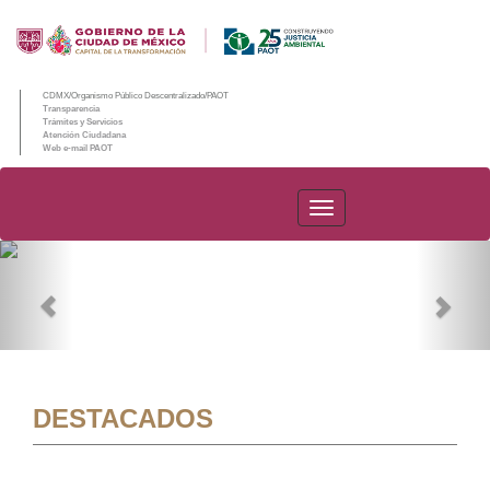
CDMX/Organismo Público Descentralizado/PAOT
Transparencia
Trámites y Servicios
Atención Ciudadana
Web e-mail PAOT
PAOT
Previous
Nex
DESTACADOS