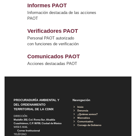
Informes PAOT
Información destacada de las acciones
PAOT
Verificadores PAOT
Personal PAOT autorizado
con funciones de verificación
Comunicados PAOT
Acciones destacadas PAOT
PROCURADURÍA AMBIENTAL Y
Navegación
DEL ORDENAMIENTO
Inicio
TERRITORIAL DE LA CDMX
Denuncia
¿Quiénes somos?
DIRECCIÓN
Micrositios
Medellín 202, Col. Roma Sur, Alcaldía
Comunicados
Cuauhtémoc, C.P. 06700, Ciudad de México
Consejo de Gobierno
WEB E-MAIL
Correo Institucional
TELÉFONO