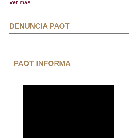
Ver más
DENUNCIA PAOT
PAOT INFORMA